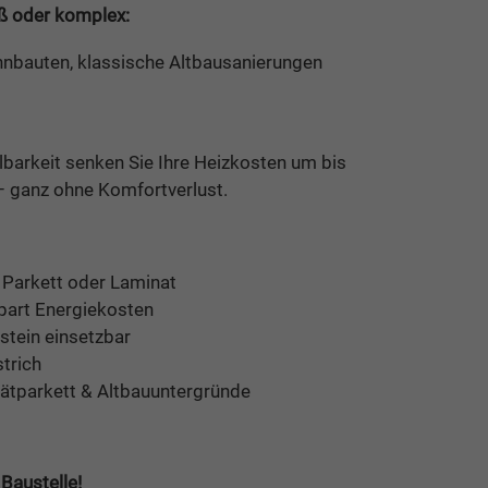
oß oder komplex:
hnbauten, klassische Altbausanierungen
lbarkeit senken Sie Ihre Heizkosten um bis
 ganz ohne Komfortverlust.
 Parkett oder Laminat
part Energiekosten
stein einsetzbar
strich
grätparkett & Altbauuntergründe
 Baustelle!