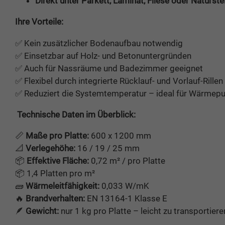
Direkt unter Parkett, Laminat, Fliese oder Naturste
Ihre Vorteile:
✅ Kein zusätzlicher Bodenaufbau notwendig
✅ Einsetzbar auf Holz- und Betonuntergründen
✅ Auch für Nassräume und Badezimmer geeignet
✅ Flexibel durch integrierte Rücklauf- und Vorlauf-Rillen
✅ Reduziert die Systemtemperatur – ideal für Wärmep
Technische Daten im Überblick:
📏
Maße pro Platte:
600 x 1200 mm
📐
Verlegehöhe:
16 / 19 / 25 mm
📦
Effektive Fläche:
0,72 m² / pro Platte
📦 1,4 Platten pro m²
🧱
Wärmeleitfähigkeit:
0,033 W/mK
🔥
Brandverhalten:
EN 13164-1 Klasse E
🪶
Gewicht:
nur 1 kg pro Platte – leicht zu transportier