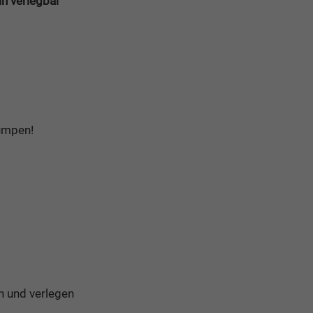
in verlegbar
umpen!
en und verlegen