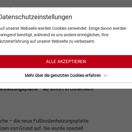
Produkte
Über Uns
Service
Aktu
Datenschutzeinstellungen
Auf unserer Webseite werden Cookies verwendet. Einige davon werden
zwingend benötigt, während es uns andere ermöglichen, Ihre
Nutzererfahrung auf unserer Webseite zu verbessern.
da
zungsplatte ist da
ALLE AKZEPTIEREN
Mehr über die genutzten Cookies erfahren
nheizungsplatte – ab sofort in Österreich
che – die neue Fußbodenheizungsplatte
izen von Grund auf. Sie wurde speziell