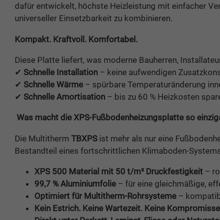
dafür entwickelt, höchste Heizleistung mit einfacher Ve
universeller Einsetzbarkeit zu kombinieren.
Kompakt. Kraftvoll. Komfortabel.
Diese Platte liefert, was moderne Bauherren, Installateu
✔
Schnelle Installation
– keine aufwendigen Zusatzkons
✔
Schnelle Wärme
– spürbare Temperaturänderung inne
✔
Schnelle Amortisation
– bis zu 60 % Heizkosten spar
Was macht die XPS-Fußbodenheizungsplatte so einziga
Die Multitherm
TBXPS
ist mehr als nur eine Fußbodenhei
Bestandteil eines fortschrittlichen Klimaboden-Systems
XPS 500 Material mit 50 t/m² Druckfestigkeit
– ro
99,7 % Aluminiumfolie
– für eine gleichmäßige, ef
Optimiert für Multitherm-Rohrsysteme
– kompatib
Kein Estrich. Keine Wartezeit. Keine Kompromisse