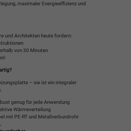
rlegung, maximaler Energieeffizienz und
re und Architekten heute fordern:
truktionen
rhalb von 30 Minuten
en!
rtig?
zungsplatte – sie ist ein integraler
.
bust genug für jede Anwendung
fektive Wärmeverteilung
el mit PE-RT und Metallverbundrohr
.